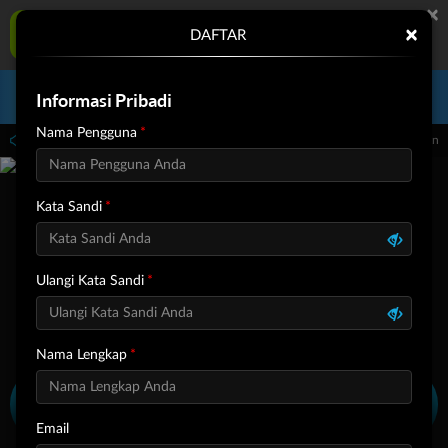
×
DINASTI138 Aplikasi Mobile
×
DAFTAR
UNDUH
Jangan tampilkan lagi hari ini
Informasi Pribadi
Masuk
Daftar
Nama Pengguna
ola, poker, dan beragam jenis games lainnya. Hubungi LiveChat untuk info selanjutnya
Kata Sandi
Ulangi Kata Sandi
JACKPOT
PLAY
Nama Lengkap
IDR
12,675,189,700
Email