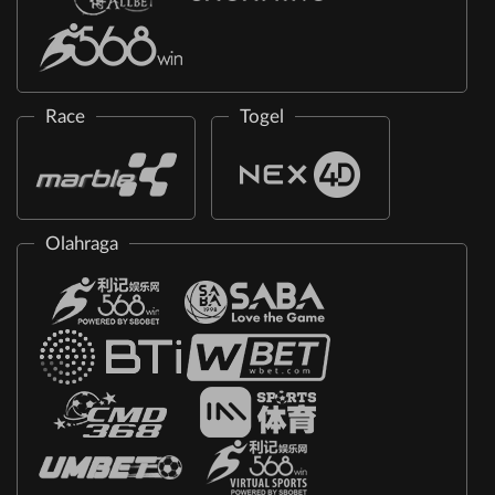
Race
Togel
Olahraga