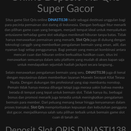
Super Gacor
Situs game Slot Qris online
DINASTI138
hadir sebagai destinasi unggulan bagi
para pecinta permainan slot daring di Indonesia. Dengan berbagai fitur menarik
dan pilihan game cuan yang beragam, menjadi tempat ideal untuk menyalurkan
antusiasme terhadap game slot sekaligus menikmati hiburan tanpa batas. Tidak
hanya menawarkan permainan yang menarik,
Slot Qris
juga di dukung dengan
teknologi canggih yang memberikan pengalaman bermain yang aman, adil, dan
nyaman bagi setiap penggunanya. Bagi pemain yang mencari kombinasi antara
mencari cuan dan hiburan online berkualitas hasilkan cuan, situs ini
menawarkan semuanya dalam satu platform yang mudah di akses kapan saja
untuk mendapatkan sejumlah hadiah jackpot secara langsung..
Selain menawarkan pengalaman bermain yang seru,
DINASTI138
juga di kenal
dengan reputasinya dalam memberikan layanan Maxwin Secepat Kilat Terasa
Nyata. Dengan dukungan tim profesional yang siap membantu nonstop.
Pemain tidak hanya merasa dihargai tetapi juga merasa yakin bahwa mereka
berada di tempat yang tepat untuk bermain slot. Tidak hanya itu, berbagai
bonus dan promosi menarik juga tersedia untuk meningkatkan pengalaman
bermain para member. Dari peluang menang besar hingga kenyamanan dalam
proses transaksi,
Slot Qris
memprioritaskan kepuasan dan kebutuhan pengguna
slot gacor, menjadikannya salah satu pilihan terbaik untuk bermain game slot
cuan di tanah air.
Deposit Slot QRIS DINASTI138