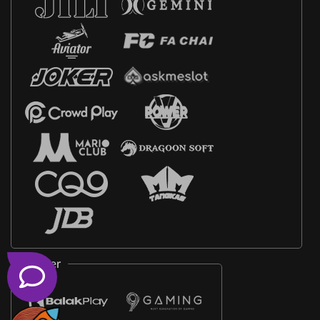
Poker