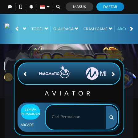
MASUK
DAFTAR
NO
RACE
TOGEL
OLAHRAGA
CRASH GAME
ARCADE
AVIATOR
SEMUA
PERMAINAN
ARCADE