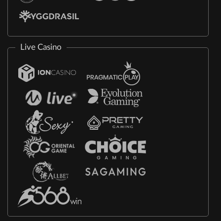
Live Casino