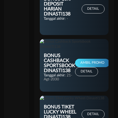
DEPOSIT
HARIAN
DETAIL
DINASTI138
Tanggal akhir:
-
BONUS
CASHBACK
AMBIL PROMO
SPORTSBOOK
DINASTI138
DETAIL
Tanggal akhir:
21-
Agt-2030
BONUS TIKET
LUCKY WHEEL
DETAIL
DINASTI138