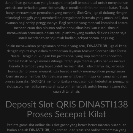
dan pilihan game cuan yang beragam, menjadi tempat ideal untuk menyalurkan
antusiasme terhadap game slot sekaligus menikmati hiburan tanpa batas. Tidak
hanya menawarkan permainan yang menarik,
Slot Qris
juga di dukung dengan
teknologi canggih yang memberikan pengalaman bermain yang aman, adil, dan
nyaman bagi setiap penggunanya. Bagi pemain yang mencari kombinasi antara
mencari cuan dan hiburan online berkualitas hasilkan cuan, situs ini
menawarkan semuanya dalam satu platform yang mudah di akses kapan saja
untuk mendapatkan sejumlah hadiah jackpot secara langsung..
Selain menawarkan pengalaman bermain yang seru,
DINASTI138
juga di kenal
dengan reputasinya dalam memberikan layanan Maxwin Secepat Kilat Terasa
Nyata. Dengan dukungan tim profesional yang siap membantu nonstop.
Pemain tidak hanya merasa dihargai tetapi juga merasa yakin bahwa mereka
berada di tempat yang tepat untuk bermain slot. Tidak hanya itu, berbagai
bonus dan promosi menarik juga tersedia untuk meningkatkan pengalaman
bermain para member. Dari peluang menang besar hingga kenyamanan dalam
proses transaksi,
Slot Qris
memprioritaskan kepuasan dan kebutuhan pengguna
slot gacor, menjadikannya salah satu pilihan terbaik untuk bermain game slot
cuan di tanah air.
Deposit Slot QRIS DINASTI138
Proses Secepat Kilat
Pecinta game slot online situs slot gacor yang bener-bener mantap buat cuan
harian adalah
DINASTI138
, link terbaru dari situs slot online terpercaya yang