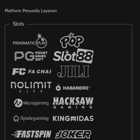
Platform Penyedia Layanan
Slots