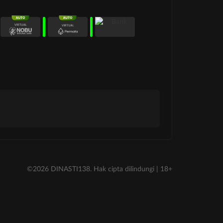
©2026 DINASTI138. Hak cipta dilindungi | 18+