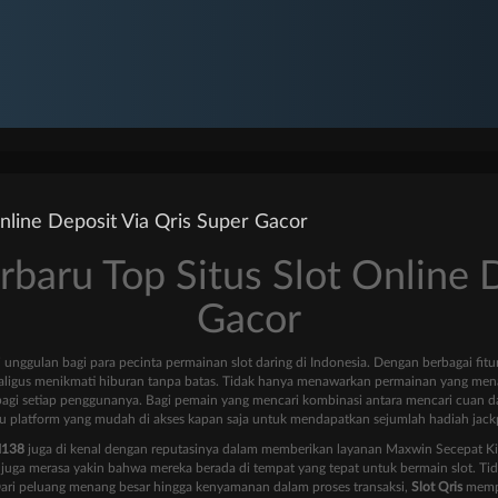
nline Deposit Via Qris Super Gacor
baru Top Situs Slot Online 
Gacor
i unggulan bagi para pecinta permainan slot daring di Indonesia. Dengan berbagai fi
kaligus menikmati hiburan tanpa batas. Tidak hanya menawarkan permainan yang men
i setiap penggunanya. Bagi pemain yang mencari kombinasi antara mencari cuan dan 
 platform yang mudah di akses kapan saja untuk mendapatkan sejumlah hadiah jackp
I138
juga di kenal dengan reputasinya dalam memberikan layanan Maxwin Secepat Kil
uga merasa yakin bahwa mereka berada di tempat yang tepat untuk bermain slot. Tid
ri peluang menang besar hingga kenyamanan dalam proses transaksi,
Slot Qris
mempr