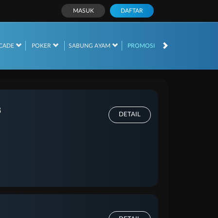
MASUK
DAFTAR
PROMOSI
CADE
POKER
SABUNG AYAM
8
DETAIL