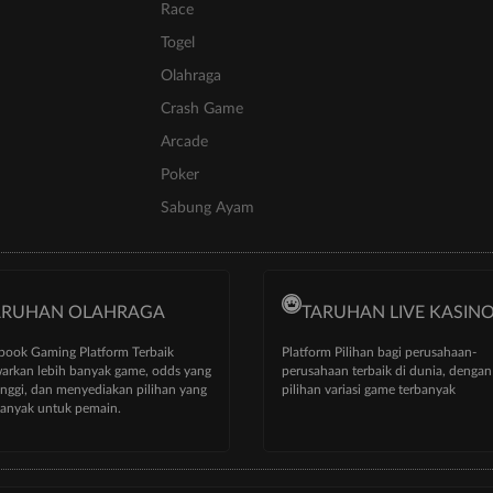
Race
Togel
Olahraga
Crash Game
Arcade
Poker
Sabung Ayam
ARUHAN OLAHRAGA
TARUHAN LIVE KASIN
book Gaming Platform Terbaik
Platform Pilihan bagi perusahaan-
rkan lebih banyak game, odds yang
perusahaan terbaik di dunia, dengan
tinggi, dan menyediakan pilihan yang
pilihan variasi game terbanyak
banyak untuk pemain.