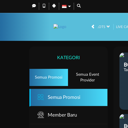
HOT GAMES
SLOTS
LIVE C
KATEGORI
B
Ta
Semua Event
Semua Promosi
Provider
Semua Promosi
Member Baru
B