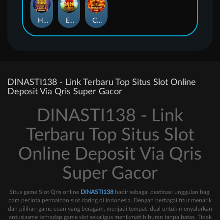
House of Lions Megaways Jackpot Play
Egg Rush Jackpot Play
Crown of Fire Jackpot Play
DINASTI138 - Link Terbaru Top Situs Slot Online
Deposit Via Qris Super Gacor
DINASTI138 - Link
Terbaru Top Situs Slot
Online Deposit Via Qris
Super Gacor
Situs game Slot Qris online
DINASTI138
hadir sebagai destinasi unggulan bagi
para pecinta permainan slot daring di Indonesia. Dengan berbagai fitur menarik
dan pilihan game cuan yang beragam, menjadi tempat ideal untuk menyalurkan
antusiasme terhadap game slot sekaligus menikmati hiburan tanpa batas. Tidak