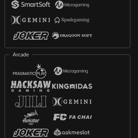
Arcade