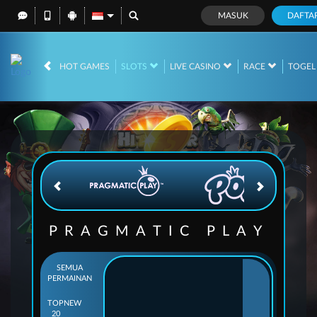
MASUK
DAFTA
IDR
12,673,238,
HOT GAMES
SLOTS
LIVE CASINO
RACE
TOGE
PRAGMATIC PLAY
SEMUA
PERMAINAN
TOP
NEW
20