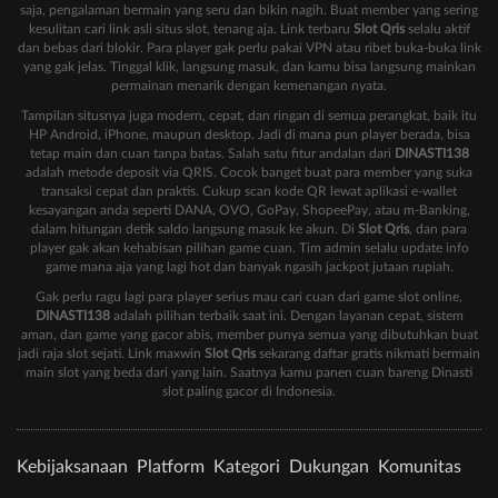
saja, pengalaman bermain yang seru dan bikin nagih. Buat member yang sering
kesulitan cari link asli situs slot, tenang aja. Link terbaru
Slot Qris
selalu aktif
dan bebas dari blokir. Para player gak perlu pakai VPN atau ribet buka-buka link
yang gak jelas. Tinggal klik, langsung masuk, dan kamu bisa langsung mainkan
permainan menarik dengan kemenangan nyata.
Tampilan situsnya juga modern, cepat, dan ringan di semua perangkat, baik itu
HP Android, iPhone, maupun desktop. Jadi di mana pun player berada, bisa
tetap main dan cuan tanpa batas. Salah satu fitur andalan dari
DINASTI138
adalah metode deposit via QRIS. Cocok banget buat para member yang suka
transaksi cepat dan praktis. Cukup scan kode QR lewat aplikasi e-wallet
kesayangan anda seperti DANA, OVO, GoPay, ShopeePay, atau m-Banking,
dalam hitungan detik saldo langsung masuk ke akun. Di
Slot Qris
, dan para
player gak akan kehabisan pilihan game cuan. Tim admin selalu update info
game mana aja yang lagi hot dan banyak ngasih jackpot jutaan rupiah.
Gak perlu ragu lagi para player serius mau cari cuan dari game slot online,
DINASTI138
adalah pilihan terbaik saat ini. Dengan layanan cepat, sistem
aman, dan game yang gacor abis, member punya semua yang dibutuhkan buat
jadi raja slot sejati. Link maxwin
Slot Qris
sekarang daftar gratis nikmati bermain
main slot yang beda dari yang lain. Saatnya kamu panen cuan bareng Dinasti
slot paling gacor di Indonesia.
Kebijaksanaan
Platform
Kategori
Dukungan
Komunitas