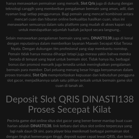
hanya menawarkan permainan yang menarik,
Slot Qris
juga di dukung dengan
teknologi canggih yang memberikan pengalaman bermain yang aman, adil, dan
nyaman bagi setiap penggunanya. Bagi pemain yang mencari kombinasi antara
mencari cuan dan hiburan online berkualitas hasilkan cuan, situs ini
menawarkan semuanya dalam satu platform yang mudah di akses kapan saja
untuk mendapatkan sejumlah hadiah jackpot secara langsung..
Selain menawarkan pengalaman bermain yang seru,
DINASTI138
juga di kenal
dengan reputasinya dalam memberikan layanan Maxwin Secepat Kilat Terasa
Nyata. Dengan dukungan tim profesional yang siap membantu nonstop.
Pemain tidak hanya merasa dihargai tetapi juga merasa yakin bahwa mereka
berada di tempat yang tepat untuk bermain slot. Tidak hanya itu, berbagai
bonus dan promosi menarik juga tersedia untuk meningkatkan pengalaman
bermain para member. Dari peluang menang besar hingga kenyamanan dalam
proses transaksi,
Slot Qris
memprioritaskan kepuasan dan kebutuhan pengguna
slot gacor, menjadikannya salah satu pilihan terbaik untuk bermain game slot
cuan di tanah air.
Deposit Slot QRIS DINASTI138
Proses Secepat Kilat
Pecinta game slot online situs slot gacor yang bener-bener mantap buat cuan
harian adalah
DINASTI138
, link terbaru dari situs slot online terpercaya yang
lagi naik daun Di sini, para player bisa menikmati berbagai permainan slot
dengan tingkat kemenangan tinggi, deposit super cepat lewat QRIS, dan tentu