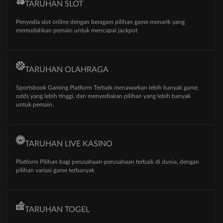
TARUHAN SLOT
Penyedia slot online dengan beragam pilihan game menarik yang
memudahkan pemain untuk mencapai jackpot
TARUHAN OLAHRAGA
Sportsbook Gaming Platform Terbaik menawarkan lebih banyak game,
odds yang lebih tinggi, dan menyediakan pilihan yang lebih banyak
untuk pemain.
TARUHAN LIVE KASINO
Platform Pilihan bagi perusahaan-perusahaan terbaik di dunia, dengan
pilihan variasi game terbanyak
TARUHAN TOGEL