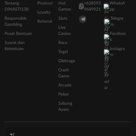
Tentang
Promosi
Hot
+628593
WhatsA
DINASTI138
Games
9689921
pp
Loyalty
Responsible
Slots
Telegra
Referral
Gambling
m
Live
Pusat Bantuan
Casino
Faceboo
k
Syarat dan
Race
Ketentuan
Instagra
Togel
m
Olahraga
Crash
Game
Arcade
Poker
Sabung
Ayam